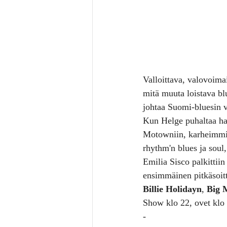
Valloittava, valovoima
mitä muuta loistava bl
johtaa Suomi-bluesin 
Kun Helge puhaltaa ha
Motowniin, karheimmill
rhythm'n blues ja soul
Emilia Sisco palkittii
ensimmäinen pitkäsoit
Billie Holidayn
, 
Big 
Show klo 22, ovet klo
-