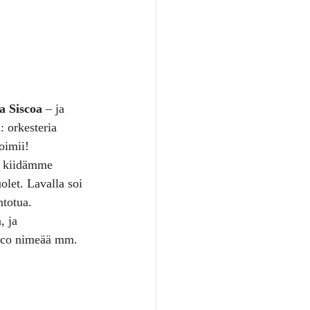
a Siscoa
 – ja 
: orkesteria 
oimii!
a kiidämme 
let. Lavalla soi 
ntotua.
, ja 
isco nimeää mm. 