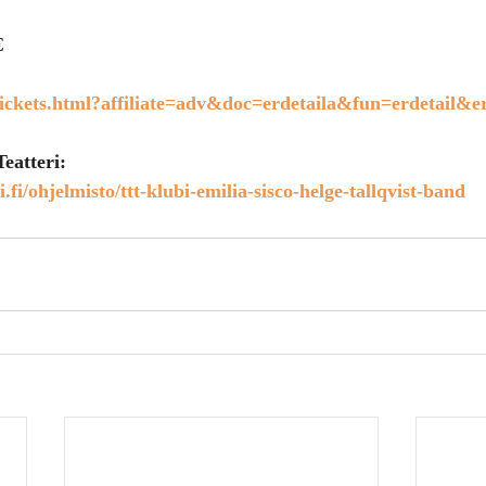
€
/tickets.html?affiliate=adv&doc=erdetaila&fun=erdetail&
eatteri:
i.fi/ohjelmisto/ttt-klubi-emilia-sisco-helge-tallqvist-band