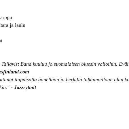
harppu
tara ja laulu
t
Tallqvist Band kuuluu jo suomalaisen bluesin valioihin. Eväi
esfinland.com
tanut taipuisalla äänellään ja herkillä tulkinnoillaan alan ko
kin." 
- Jazzrytmit