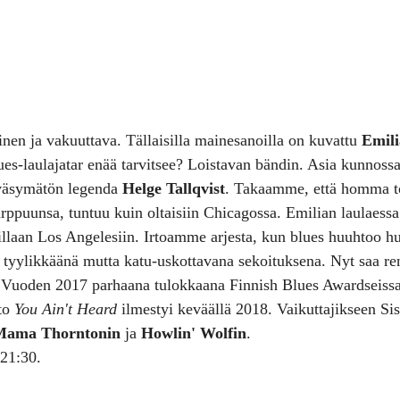
inen ja vakuuttava. Tällaisilla mainesanoilla on kuvattu 
Emili
ues-laulajatar enää tarvitsee? Loistavan bändin. Asia kunnossa
väsymätön legenda 
Helge Tallqvist
. Takaamme, että homma t
rppuunsa, tuntuu kuin oltaisiin Chicagossa. Emilian laulaess
aan Los Angelesiin. Irtoamme arjesta, kun blues huuhtoo huo
, tyylikkäänä mutta katu-uskottavana sekoituksena. Nyt saa re
n Vuoden 2017 parhaana tulokkaana Finnish Blues Awardseissa
to 
You Ain't Heard
 ilmestyi keväällä 2018. Vaikuttajikseen S
Mama Thorntonin
 ja 
Howlin' Wolfin
.
 21:30.