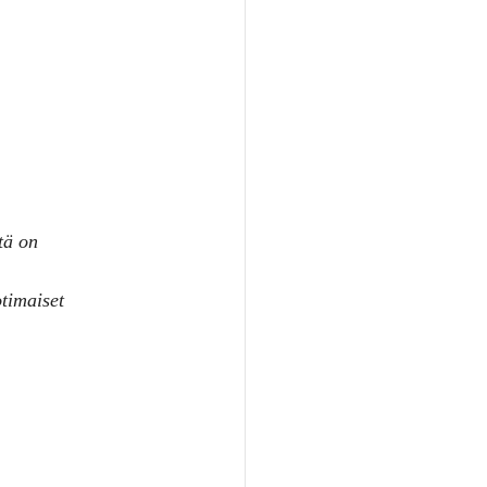
tä on 
timaiset 