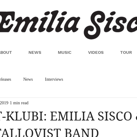
ABOUT
NEWS
MUSIC
VIDEOS
TOUR
eleases
News
Interviews
 2019
1 min read
T-KLUBI: EMILIA SISCO
TALLQVIST BAND