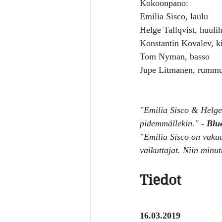
Kokoonpano:
Emilia Sisco, laulu
Helge Tallqvist, huuli
Konstantin Kovalev, ki
Tom Nyman, basso
Jupe Litmanen, rummu
"Emilia Sisco & Helge 
pidemmällekin." 
- Blu
"Emilia Sisco on vakuut
vaikuttajat. Niin minut
Tiedot
16.03.2019