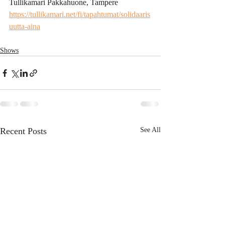
Tullikamari Pakkahuone, Tampere
https://tullikamari.net/fi/tapahtumat/solidaaris
uutta-aina
Shows
Recent Posts
See All